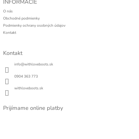
a
INFORMÁCIE
p
c
ä
i
O nás
t
e
Obchodné podmienky
i
p
Podmienky ochrany osobných údajov
r
e
Kontakt
v
k
y
Kontakt
v
ý
info
@
withloveboots.sk
p
i
s
0904 363 773
u
withloveboots.sk
Prijímame online platby