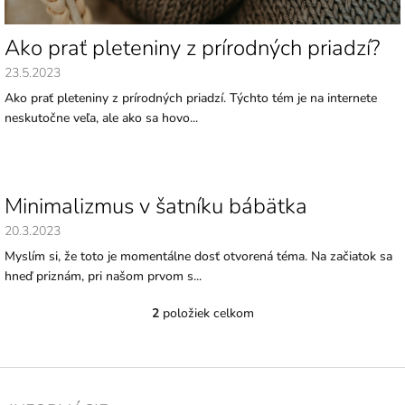
Ako prať pleteniny z prírodných priadzí?
23.5.2023
Ako prať pleteniny z prírodných priadzí. Týchto tém je na internete
neskutočne veľa, ale ako sa hovo...
Minimalizmus v šatníku bábätka
20.3.2023
Myslím si, že toto je momentálne dosť otvorená téma. Na začiatok sa
hneď priznám, pri našom prvom s...
2
položiek celkom
O
v
l
á
Z
d
á