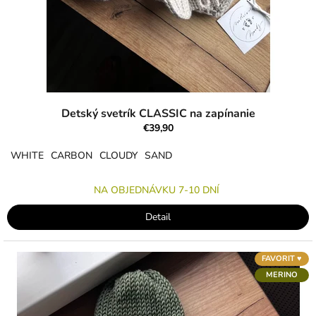
Detský svetrík CLASSIC na zapínanie
€39,90
WHITE
CARBON
CLOUDY
SAND
NA OBJEDNÁVKU 7-10 DNÍ
Detail
FAVORIT ♥︎
MERINO