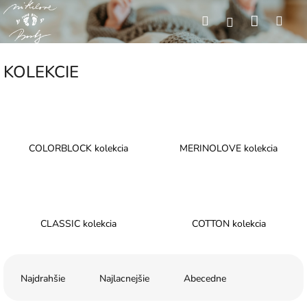
Prejsť
Nákup
Hľadať
Men
na
Prihlásenie
obsah
košík
KOLEKCIE
COLORBLOCK kolekcia
MERINOLOVE kolekcia
CLASSIC kolekcia
COTTON kolekcia
R
a
Najdrahšie
Najlacnejšie
Abecedne
d
e