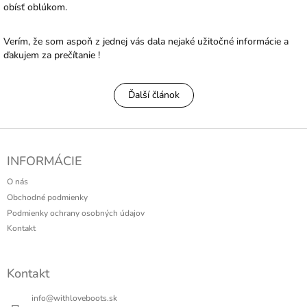
obísť oblúkom.
Verím, že som aspoň z jednej vás dala nejaké užitočné informácie a
ďakujem za prečítanie !
Ďalší článok
Z
á
INFORMÁCIE
p
ä
O nás
t
Obchodné podmienky
i
Podmienky ochrany osobných údajov
e
Kontakt
Kontakt
info
@
withloveboots.sk