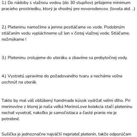
1.) Do nádoby s vlažnou vodou (do 30 stupňov) prilejeme minimum
pracieho prostriedku, ktorý je vhodný pre novorodencov. (lovela atd. ..)
2.) Pleteninu namočíme a jemne postláčame vo vode. Podobným
stláčaním vodu vypláchneme už len v čistej vlažnej vode. Stláčame,
nežmýkame !
3.) Pleteninu zrolujeme do uteráku a zbavíme sa prebytočnej vody.
4.) Vystretú upravíme do požadovaného tvaru a necháme voľne
uschnúť na uterák.
Takto by mal váš obľúbený handmade kúsok vydržať veľmi dlho. Pri
merinovlne z ktorej je naša veľká MerinoLove kolekcia stačí pleteninu
nechať vyvetrať, nakoľko je samočistiaca a časté pranie nie je
potrebné.
Sušička je jednoznačne najväčší nepriateľ pletenín, takže odporúčam