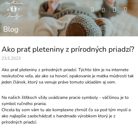
Prejsť
Nákup
Hľadať
Men
na
Prihlásenie
obsah
košík
Blog
Ako prať pleteniny z prírodných priadzí?
23.5.2023
Ako prať pleteniny z prírodných priadzí. Týchto tém je na internete
neskutočne veľa, ale ako sa hovorí, opakovanie je matka múdrosti tak
jeden článok, ktorý sa venuje práve tomuto ukladám aj sem.
Na našich štítkoch vždy uvádzame pracie symboly - väčšinou je to
symbol ručného prania.
Chcela by som vám tu ale komplexne zhrnúť čo sa pod tým myslí a
ako najlepšie zaobchádzať s handmade výrobkom ktorý je z
prírodných priadzí.